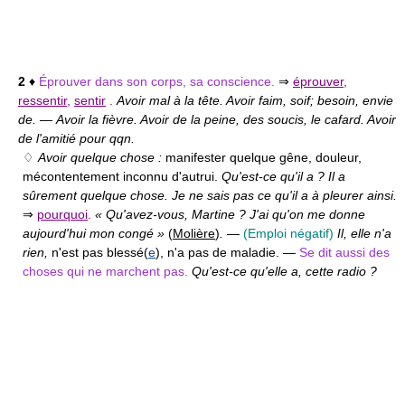
2
♦
Éprouver dans son corps, sa conscience.
⇒
éprouver
,
ressentir
,
sentir
.
Avoir mal à la tête. Avoir faim, soif; besoin, envie
de.
—
Avoir la fièvre. Avoir de la peine, des soucis, le cafard. Avoir
de l'amitié pour qqn.
♢
Avoir quelque chose :
manifester quelque gêne, douleur,
mécontentement inconnu d'autrui.
Qu'est-ce qu'il a ? Il a
sûrement quelque chose. Je ne sais pas ce qu'il a à pleurer ainsi.
⇒
pourquoi
.
« Qu'avez-vous, Martine ? J'ai qu'on me donne
aujourd'hui mon congé »
(
Molière
)
.
—
(Emploi négatif)
Il, elle n'a
rien,
n'est pas blessé(
e
), n'a pas de maladie. —
Se dit aussi des
choses qui ne marchent pas.
Qu'est-ce qu'elle a, cette radio ?