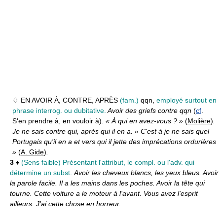
♢ EN AVOIR À, CONTRE, APRÈS
(fam.)
qqn,
employé surtout en
phrase interrog. ou dubitative.
Avoir des griefs contre qqn
(
cf
.
S'en prendre à, en vouloir à)
. « À qui en avez-vous ? »
(
Molière
)
.
Je ne sais contre qui, après qui il en a. « C'est à je ne sais quel
Portugais qu'il en a et vers qui il jette des imprécations ordurières
»
(
A. Gide
)
.
3
♦
(Sens faible) Présentant l'attribut, le compl. ou l'adv. qui
détermine un subst.
Avoir les cheveux blancs, les yeux bleus. Avoir
la parole facile. Il a les mains dans les poches. Avoir la tête qui
tourne. Cette voiture a le moteur à l'avant. Vous avez l'esprit
ailleurs. J'ai cette chose en horreur.