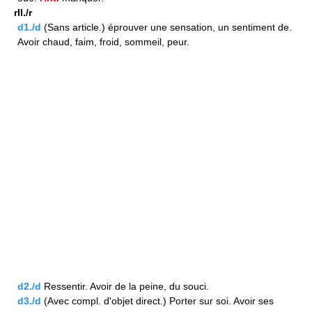
rII./r
d1./d
(Sans article.) éprouver une sensation, un sentiment de.
Avoir chaud, faim, froid, sommeil, peur.
d2./d
Ressentir. Avoir de la peine, du souci.
d3./d
(Avec compl. d'objet direct.) Porter sur soi. Avoir ses