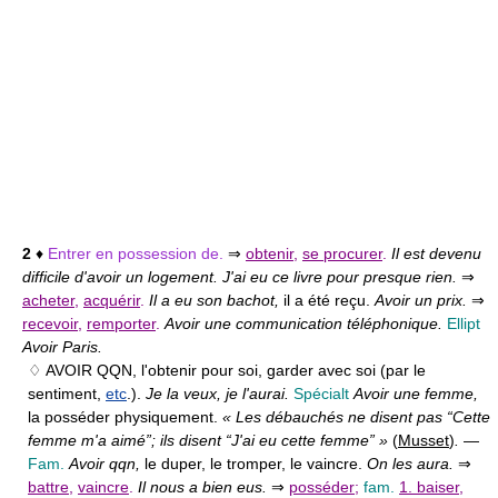
2
♦
Entrer en possession de.
⇒
obtenir
,
se procurer
.
Il est devenu
difficile d'avoir un logement. J'ai eu ce livre pour presque rien.
⇒
acheter
,
acquérir
.
Il a eu son bachot,
il a été reçu.
Avoir un prix.
⇒
recevoir
,
remporter
.
Avoir une communication téléphonique.
Ellipt
Avoir Paris.
♢ AVOIR QQN,
l'obtenir pour soi, garder avec soi (par le
sentiment,
etc
.).
Je la veux, je l'aurai.
Spécialt
Avoir une femme,
la posséder physiquement.
« Les débauchés ne disent pas “Cette
femme m'a aimé”; ils disent “J'ai eu cette femme” »
(
Musset
)
.
—
Fam.
Avoir qqn,
le duper, le tromper, le vaincre.
On les aura.
⇒
battre
,
vaincre
.
Il nous a bien eus.
⇒
posséder
;
fam.
1. baiser
,