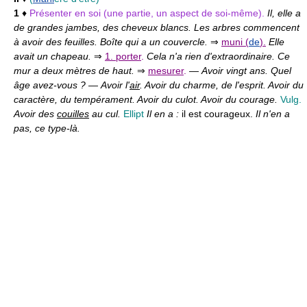
1
♦
Présenter en soi (une partie, un aspect de soi-même).
Il, elle a
de grandes jambes, des cheveux blancs. Les arbres commencent
à avoir des feuilles. Boîte qui a un couvercle.
⇒
muni (
de
).
Elle
avait un chapeau.
⇒
1. porter
.
Cela n'a rien d'extraordinaire. Ce
mur a deux mètres de haut.
⇒
mesurer
.
—
Avoir vingt ans. Quel
âge avez-vous ?
—
Avoir l'
air
. Avoir du charme, de l'esprit. Avoir du
caractère, du tempérament. Avoir du culot. Avoir du courage.
Vulg.
Avoir des
couilles
au cul.
Ellipt
Il en a :
il est courageux.
Il n'en a
pas, ce type-là.