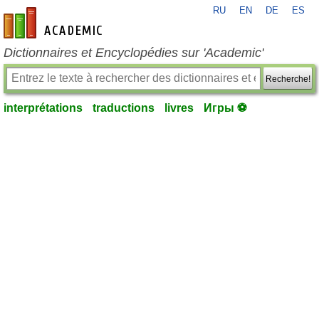
RU
EN
DE
ES
fr-academic.com
Dictionnaires et Encyclopédies sur 'Academic'
Recherche!
interprétations
traductions
livres
Игры ⚽