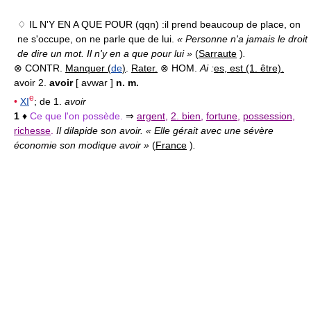
♢ IL N'Y EN A QUE POUR (qqn) :
il prend beaucoup de place, on
ne s'occupe, on ne parle que de lui.
« Personne n'a jamais le droit
de dire un mot. Il n'y en a que pour lui »
(
Sarraute
)
.
⊗ CONTR.
Manquer (
de
)
.
Rater.
⊗ HOM.
Ai :
es, est (1. être).
avoir 2.
avoir
[ avwar ]
n. m.
e
•
XI
; de 1.
avoir
1
♦
Ce que l'on possède.
⇒
argent
,
2. bien
,
fortune
,
possession
,
richesse
.
Il dilapide son avoir. « Elle gérait avec une sévère
économie son modique avoir »
(
France
)
.