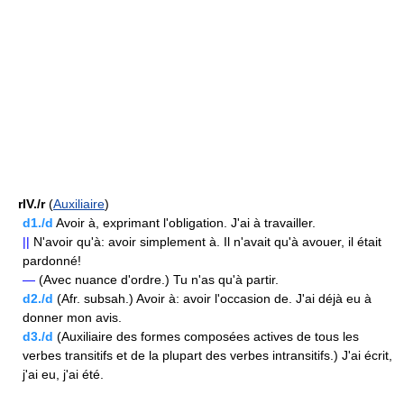
rIV./r
(
Auxiliaire
)
d1./d
Avoir à, exprimant l'obligation. J'ai à travailler.
||
N'avoir qu'à: avoir simplement à. Il n'avait qu'à avouer, il était
pardonné!
—
(Avec nuance d'ordre.) Tu n'as qu'à partir.
d2./d
(Afr. subsah.) Avoir à: avoir l'occasion de. J'ai déjà eu à
donner mon avis.
d3./d
(Auxiliaire des formes composées actives de tous les
verbes transitifs et de la plupart des verbes intransitifs.) J'ai écrit,
j'ai eu, j'ai été.