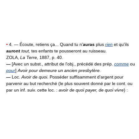
•
4. — Écoute, retiens ça... Quand tu n'
auras
plus
rien
et qu'ils
auront
tout,
tes enfants te pousseront au ruisseau.
ZOLA,
La Terre,
1887, p. 40.
—
[Avec un subst., attribut de l'obj., précédé des prép.
comme
ou
pour
]
Avoir pour demeure un ancien presbytère.
—
Loc.
Avoir de quoi.
Posséder suffisamment d'argent pour
parvenir au but recherché (le plus souvent donné par le cont. ou
par un inf. suiv. cette loc. :
avoir de quoi payer, de quoi vivre
) :