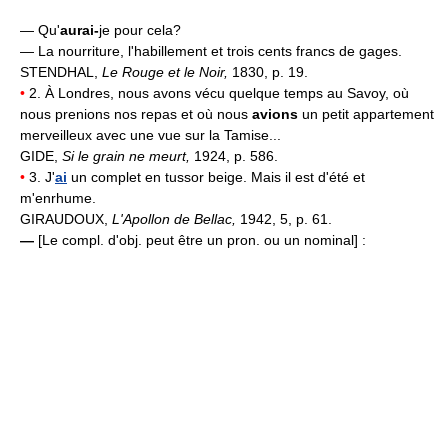
— Qu'
aurai-
je pour cela?
— La nourriture, l'habillement et trois cents francs de gages.
STENDHAL,
Le Rouge et le Noir,
1830, p. 19.
•
2. À Londres, nous avons vécu quelque temps au Savoy, où
nous prenions nos repas et où nous
avions
un petit appartement
merveilleux avec une vue sur la Tamise...
GIDE,
Si le grain ne meurt,
1924, p. 586.
•
3. J'
ai
un complet en tussor beige. Mais il est d'été et
m'enrhume.
GIRAUDOUX,
L'Apollon de Bellac,
1942, 5, p. 61.
—
[Le compl. d'obj. peut être un pron. ou un nominal] :