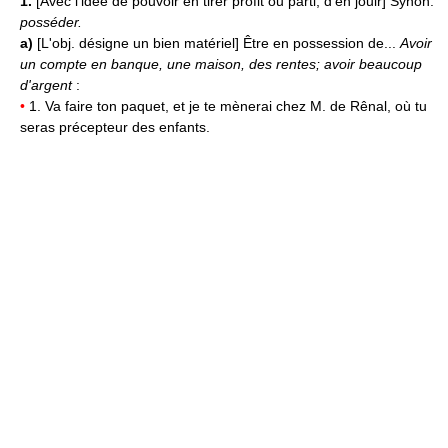
1.
[Avec l'idée de pouvoir en tirer profit ou parti, d'en jouir] Synon.
posséder.
a)
[L'obj. désigne un bien matériel] Être en possession de...
Avoir
un compte en banque, une maison, des rentes; avoir beaucoup
d'argent
:
•
1. Va faire ton paquet, et je te mènerai chez M. de Rênal, où tu
seras précepteur des enfants.