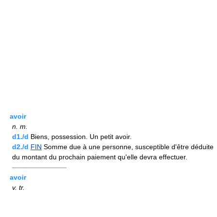
avoir
n.
m.
d1./d
Biens, possession. Un petit avoir.
d2./d
FIN
Somme due à une personne, susceptible d'être déduite
du montant du prochain paiement qu'elle devra effectuer.
————————
avoir
v.
tr.