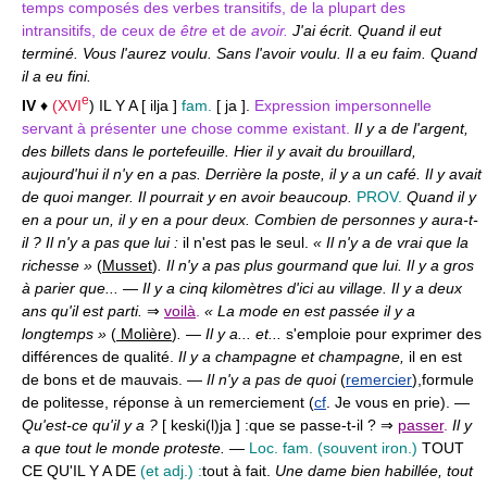
temps composés des verbes transitifs, de la plupart des
intransitifs, de ceux de
être
et de
avoir.
J'ai écrit. Quand il eut
terminé. Vous l'aurez voulu. Sans l'avoir voulu. Il a eu faim. Quand
il a eu fini.
e
IV
♦
(
XVI
) IL Y A [ ilja ]
fam.
[ ja ].
Expression impersonnelle
servant à présenter une chose comme existant.
Il y a de l'argent,
des billets dans le portefeuille. Hier il y avait du brouillard,
aujourd'hui il n'y en a pas. Derrière la poste, il y a un café. Il y avait
de quoi manger. Il pourrait y en avoir beaucoup.
PROV.
Quand il y
en a pour un, il y en a pour deux. Combien de personnes y aura-t-
il ? Il n'y a pas que lui :
il n'est pas le seul.
« Il n'y a de vrai que la
richesse »
(
Musset
)
. Il n'y a pas plus gourmand que lui. Il y a gros
à parier que...
—
Il y a cinq kilomètres d'ici au village. Il y a deux
ans qu'il est parti.
⇒
voilà
.
« La mode en est passée il y a
longtemps »
(
Molière
)
.
—
Il y a... et...
s'emploie pour exprimer des
différences de qualité.
Il y a champagne et champagne,
il en est
de bons et de mauvais. —
Il n'y a pas de quoi
(
remercier
),
formule
de politesse, réponse à un remerciement (
cf
. Je vous en prie). —
Qu'est-ce qu'il y a ?
[ keski(l)ja ] :
que se passe-t-il ? ⇒
passer
.
Il y
a que tout le monde proteste.
—
Loc. fam.
(souvent iron.)
TOUT
CE QU'IL Y A DE
(et adj.) :
tout à fait.
Une dame bien habillée, tout