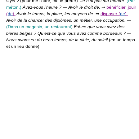
stylo ?
(pour me l'offrir, me le prêter).
Je n'ai pas ma montre.
(Par
méton.)
Avez-vous l'heure ?
—
Avoir le droit de.
⇒
bénéficier
,
jouir
(
de
).
Avoir le temps, la place, les moyens de.
⇒
disposer (
de
).
Avoir de la chance; des diplômes; un métier, une occupation.
—
(Dans un magasin, un restaurant)
Est-ce que vous avez des
bières belges ? Qu'est-ce que vous avez comme bordeaux ?
—
Nous avons eu du beau temps, de la pluie, du soleil
(en un temps
et un lieu donné).