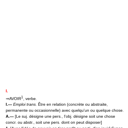
I.
1
⇒AVOIR
, verbe.
I.—
Emploi trans.
Être en relation (concrète ou abstraite,
permanente ou occasionnelle) avec quelqu'un ou quelque chose.
A.—
[Le suj. désigne une pers., l'obj. désigne soit une chose
concr. ou abstr., soit une pers. dont on peut disposer]