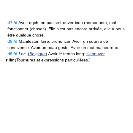
d7./d
Avoir qqch: ne pas se trouver bien (personnes); mal
fonctionner (choses). Elle n'est pas encore arrivée, elle a peut-
être quelque chose.
d8./d
Manifester, faire, prononcer. Avoir un sourire de
connivence. Avoir un beau geste. Avoir un mot malheureux.
d9./d
Loc.
(
Belgique
) Avoir le temps long:
s'ennuyer
.
rIII/r
(Tournures et expressions particulières.)