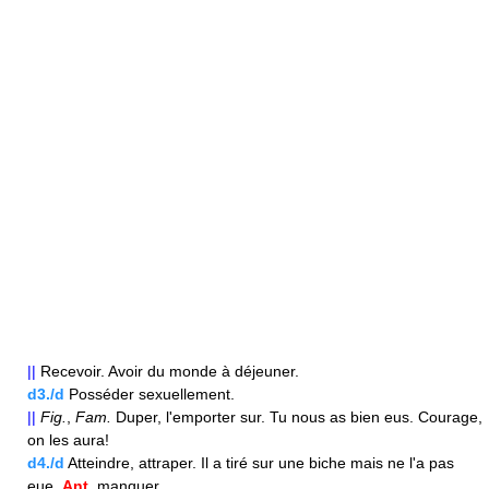
||
Recevoir. Avoir du monde à déjeuner.
d3./d
Posséder sexuellement.
||
Fig.
,
Fam.
Duper, l'emporter sur. Tu nous as bien eus. Courage,
on les aura!
d4./d
Atteindre, attraper. Il a tiré sur une biche mais ne l'a pas
eue.
Ant.
manquer.