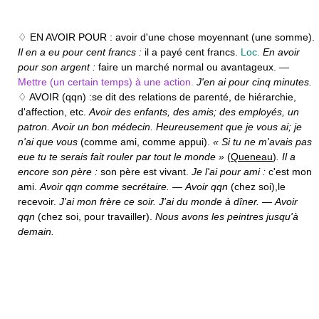
♢ EN AVOIR POUR :
avoir d'une chose moyennant (une somme).
Il en a eu pour cent francs :
il a payé cent francs.
Loc.
En avoir
pour son argent :
faire un marché normal ou avantageux. —
Mettre (un certain temps) à une action.
J'en ai pour cinq minutes.
♢ AVOIR (qqn) :
se dit des relations de parenté, de hiérarchie,
d'affection, etc.
Avoir des enfants, des amis; des employés, un
patron. Avoir un bon médecin. Heureusement que je vous ai; je
n'ai que vous
(comme ami, comme appui).
« Si tu ne m'avais pas
eue tu te serais fait rouler par tout le monde »
(
Queneau
)
. Il a
encore son père :
son père est vivant.
Je l'ai pour ami :
c'est mon
ami.
Avoir qqn comme secrétaire.
—
Avoir qqn
(chez soi),
le
recevoir.
J'ai mon frère ce soir. J'ai du monde à dîner.
—
Avoir
qqn
(chez soi, pour travailler).
Nous avons les peintres jusqu'à
demain.