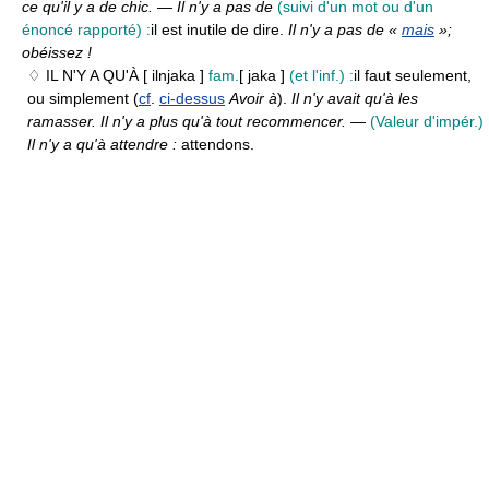
ce qu'il y a de chic.
—
Il n'y a pas de
(suivi d'un mot ou d'un
énoncé rapporté) :
il est inutile de dire.
Il n'y a pas de «
mais
»;
obéissez !
♢ IL N'Y A QU'À
[ ilnjaka ]
fam.
[ jaka ]
(et l'inf.) :
il faut seulement,
ou simplement (
cf
.
ci-dessus
Avoir à
).
Il n'y avait qu'à les
ramasser. Il n'y a plus qu'à tout recommencer.
—
(Valeur d'impér.)
Il n'y a qu'à attendre :
attendons.