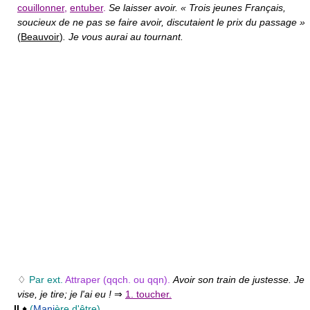
couillonner
,
entuber
.
Se laisser avoir. « Trois jeunes Français,
soucieux de ne pas se faire avoir, discutaient le prix du passage »
(
Beauvoir
)
. Je vous aurai au tournant.
♢
Par ext.
Attraper (qqch. ou qqn).
Avoir son train de justesse. Je
vise, je tire; je l'ai eu !
⇒
1. toucher.
II
♦
(
Mani
ère d'être)