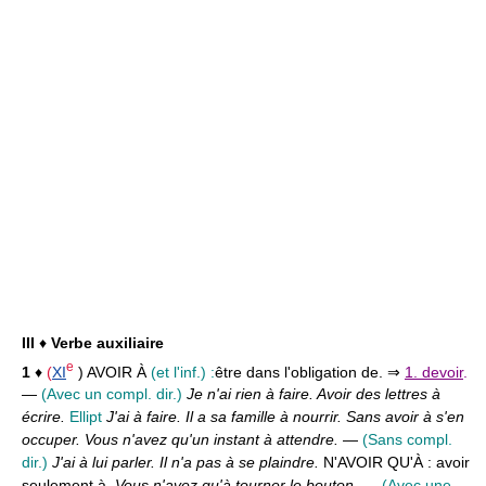
III
♦
Verbe auxiliaire
e
1
♦
(
XI
) AVOIR À
(et l'inf.) :
être dans l'obligation de. ⇒
1. devoir
.
—
(Avec un compl. dir.)
Je n'ai rien à faire. Avoir des lettres à
écrire.
Ellipt
J'ai à faire. Il a sa famille à nourrir. Sans avoir à s'en
occuper. Vous n'avez qu'un instant à attendre.
—
(Sans compl.
dir.)
J'ai à lui parler. Il n'a pas à se plaindre.
N'AVOIR QU'À :
avoir
seulement à.
Vous n'avez qu'à tourner le bouton.
—
(Avec une