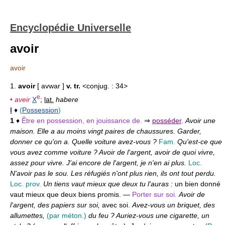
Encyclopédie Universelle
avoir
avoir
1.
avoir
[ avwar ]
v. tr.
<conjug. : 34>
e
•
aveir
X
;
lat.
habere
I
♦
(
Possession
)
1
♦
Être en possession, en jouissance de.
⇒
posséder
.
Avoir une
maison. Elle a au moins vingt paires de chaussures. Garder,
donner ce qu'on a. Quelle voiture avez-vous ?
Fam.
Qu'est-ce que
vous avez comme voiture ? Avoir de l'argent, avoir de quoi vivre,
assez pour vivre. J'ai encore de l'argent, je n'en ai plus.
Loc.
N'avoir pas le sou. Les réfugiés n'ont plus rien, ils ont tout perdu.
Loc. prov.
Un tiens vaut mieux que deux tu l'auras :
un bien donné
vaut mieux que deux biens promis. —
Porter sur soi.
Avoir de
l'argent, des papiers sur soi,
avec soi.
Avez-vous un briquet, des
allumettes,
(par méton.)
du feu ? Auriez-vous une cigarette, un